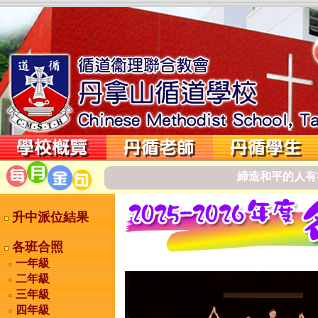
締
造
和
平
的
人
有
升中派位結果
各班合照
一年級
二年級
三年級
四年級