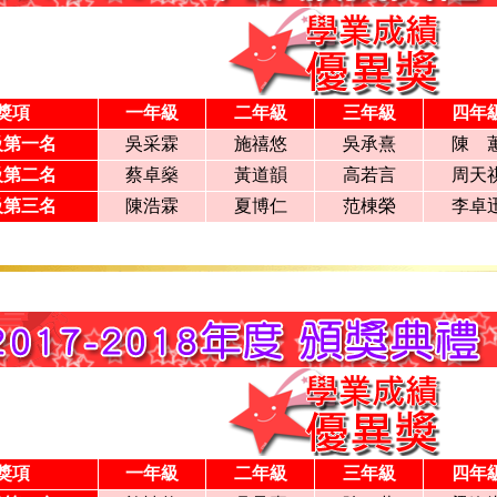
獎項
一年級
二年級
三年級
四年
級第一名
吳采霖
施禧悠
吳承熹
陳 
級第二名
蔡卓燊
黃道韻
高若言
周天
級第三名
陳浩霖
夏博仁
范棟榮
李卓
獎項
一年級
二年級
三年級
四年