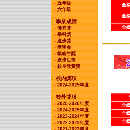
五年級
全
六年級
全
學業成績
全
優異獎
學科獎
進步獎
獎學金
模範生獎
進步生獎
校長欣賞獎
校內獎項
2024-2025年度
校外獎項
2025-2026年度
全
2024-2025年度
全
2023-2024年度
全
2022-2023年度
2021-2022年度