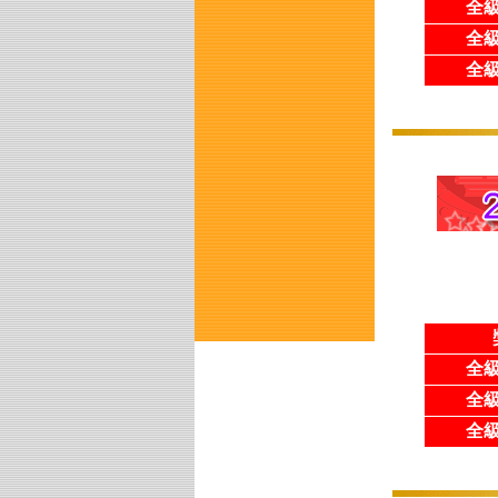
全
全
全
全
全
全