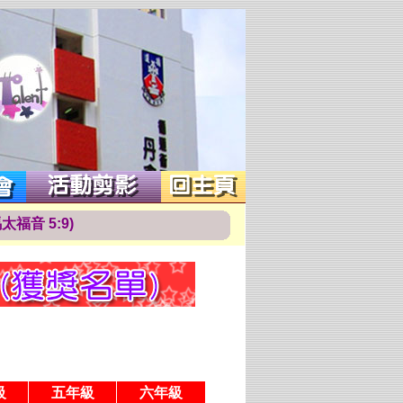
馬
太
福
音
5
:
9
)
級
五年級
六年級