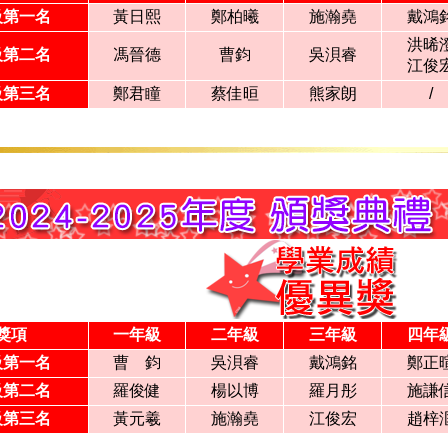
級第一名
黃日熙
鄭柏曦
施瀚堯
戴鴻
洪晞
級第二名
馮晉德
曹鈞
吳浿睿
江俊
級第三名
鄭君瞳
蔡佳晅
熊家朗
/
獎項
一年級
二年級
三年級
四年
級第一名
曹 鈞
吳浿睿
戴鴻銘
鄭正
級第二名
羅俊健
楊以博
羅月彤
施謙
級第三名
黃元羲
施瀚堯
江俊宏
趙梓