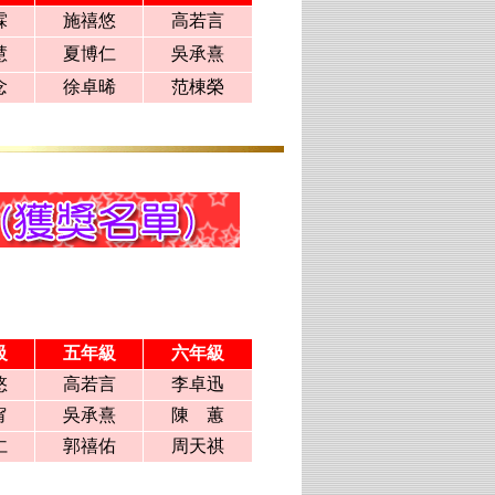
霖
施禧悠
高若言
慧
夏博仁
吳承熹
念
徐卓晞
范棟榮
級
五年級
六年級
悠
高若言
李卓迅
甯
吳承熹
陳 蕙
仁
郭禧佑
周天祺