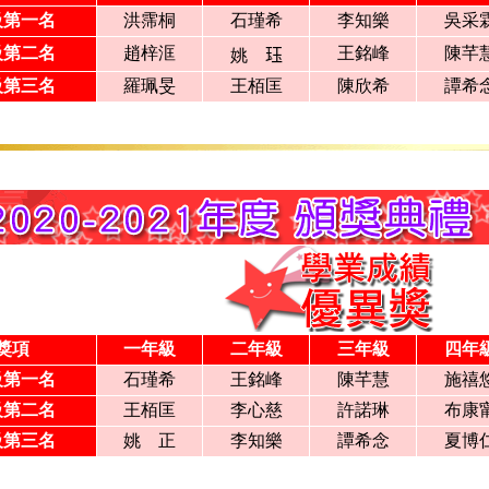
級第一名
洪霈桐
石瑾希
李知樂
吳采
級第二名
趙梓洭
王銘峰
陳芊
姚 𤤴
級第三名
羅珮旻
王栢匡
陳欣希
譚希
獎項
一年級
二年級
三年級
四年
級第一名
石瑾希
王銘峰
陳芊慧
施禧
級第二名
王栢匡
李心慈
許諾琳
布康
級第三名
姚 正
李知樂
譚希念
夏博