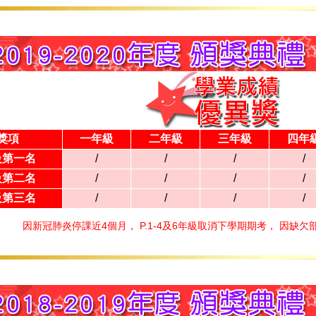
獎項
一年級
二年級
三年級
四年
級第一名
/
/
/
/
級第二名
/
/
/
/
級第三名
/
/
/
/
因新冠肺炎停課近4個月， P.1-4及6年級取消下學期期考， 因缺