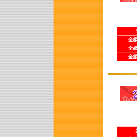
全
全
全