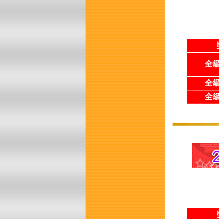
全
全
全