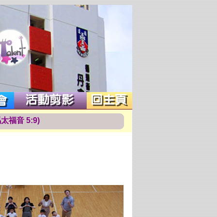
馬
太
福
音
5
:
9
)