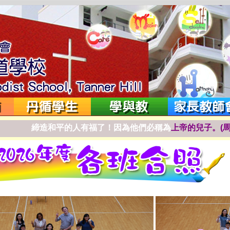
締
造
和
平
的
人
有
福
了
！
因
為
他
們
必
稱
為
上
帝
的
兒
子
。
(