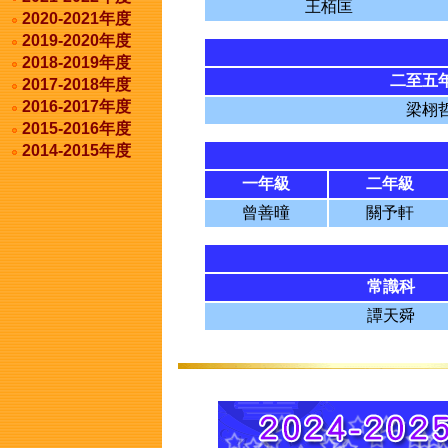
王栢匡
2020-2021年度
2019-2020年度
2018-2019年度
二至五
2017-2018年度
2016-2017年度
梁翉
2015-2016年度
2014-2015年度
一年級
二年級
曾善曈
關予軒
常識科
譚天舜