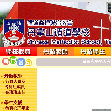
締
造
和
平
的
人
有
丹循教師
行政人員及
各科組成員
各班班主任
學生支援
教育心理學家