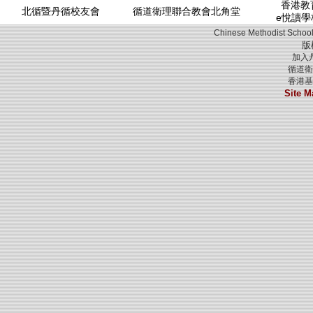
香港教育
北循暨丹循校友會
循道衛理聯合教會北角堂
e悅讀學
Chinese Methodist School
版
加入
循道衛
香港基
Site M