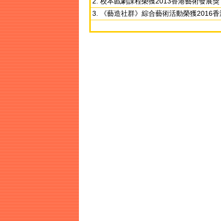
2. 校本戲劇課程榮獲2013香港藝術發
3. 《藝造社群》綜合藝術活動榮獲201