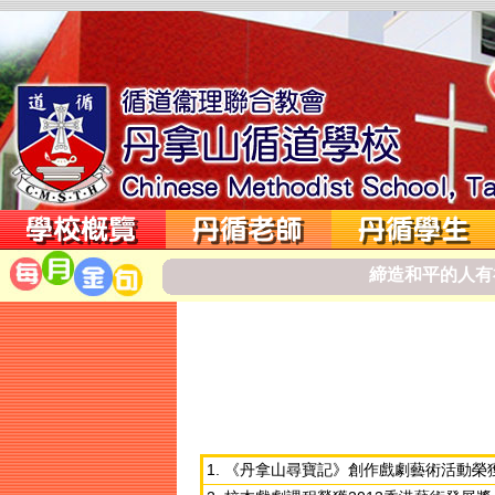
締
造
和
平
的
人
有
1. 《丹拿山尋寶記》創作戲劇藝術活動榮